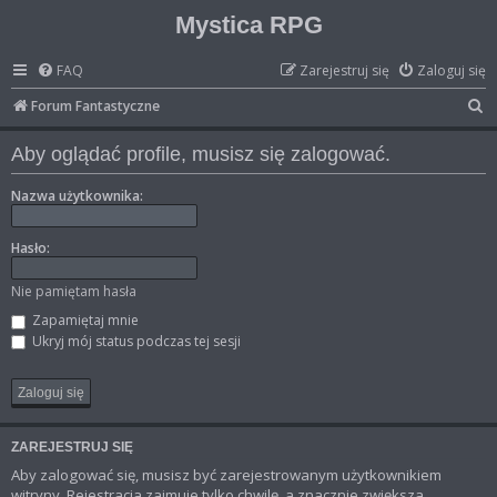
Mystica RPG
FAQ
Zarejestruj się
Zaloguj się
S
Forum Fantastyczne
z
Aby oglądać profile, musisz się zalogować.
u
k
Nazwa użytkownika:
a
Hasło:
j
Nie pamiętam hasła
Zapamiętaj mnie
Ukryj mój status podczas tej sesji
ZAREJESTRUJ SIĘ
Aby zalogować się, musisz być zarejestrowanym użytkownikiem
witryny. Rejestracja zajmuje tylko chwilę, a znacznie zwiększa