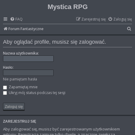
Mystica RPG
FAQ
Zarejestruj się
Zaloguj się
S
Forum Fantastyczne
z
Aby oglądać profile, musisz się zalogować.
u
k
Nazwa użytkownika:
a
Hasło:
j
Nie pamiętam hasła
Zapamiętaj mnie
Ukryj mój status podczas tej sesji
ZAREJESTRUJ SIĘ
Aby zalogować się, musisz być zarejestrowanym użytkownikiem
witryny. Rejestracja zajmuje tylko chwilę, a znacznie zwiększa