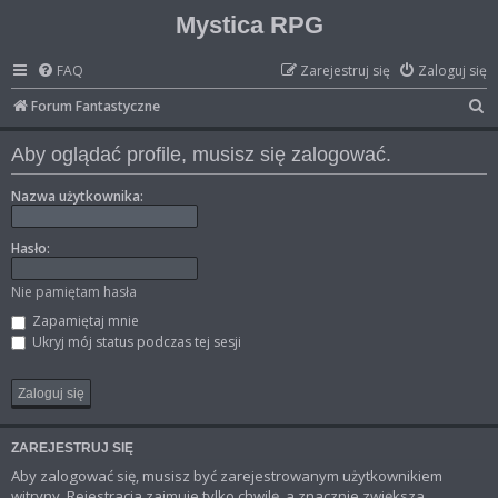
Mystica RPG
FAQ
Zarejestruj się
Zaloguj się
S
Forum Fantastyczne
z
Aby oglądać profile, musisz się zalogować.
u
k
Nazwa użytkownika:
a
Hasło:
j
Nie pamiętam hasła
Zapamiętaj mnie
Ukryj mój status podczas tej sesji
ZAREJESTRUJ SIĘ
Aby zalogować się, musisz być zarejestrowanym użytkownikiem
witryny. Rejestracja zajmuje tylko chwilę, a znacznie zwiększa