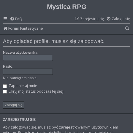
Mystica RPG
FAQ
Zarejestruj się
Zaloguj się
S
Forum Fantastyczne
z
Aby oglądać profile, musisz się zalogować.
u
k
Nazwa użytkownika:
a
Hasło:
j
Nie pamiętam hasła
Zapamiętaj mnie
Ukryj mój status podczas tej sesji
ZAREJESTRUJ SIĘ
Aby zalogować się, musisz być zarejestrowanym użytkownikiem
witryny. Rejestracja zajmuje tylko chwilę, a znacznie zwiększa