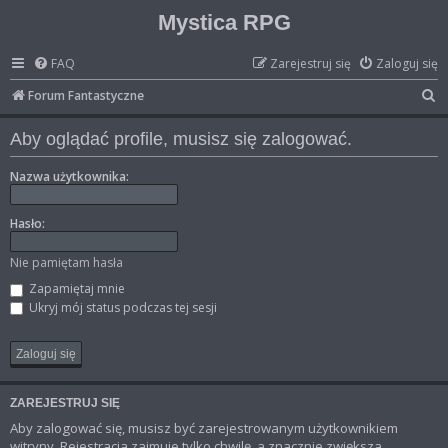
Mystica RPG
FAQ
Zarejestruj się
Zaloguj się
S
Forum Fantastyczne
z
Aby oglądać profile, musisz się zalogować.
u
k
Nazwa użytkownika:
a
Hasło:
j
Nie pamiętam hasła
Zapamiętaj mnie
Ukryj mój status podczas tej sesji
ZAREJESTRUJ SIĘ
Aby zalogować się, musisz być zarejestrowanym użytkownikiem
witryny. Rejestracja zajmuje tylko chwilę, a znacznie zwiększa