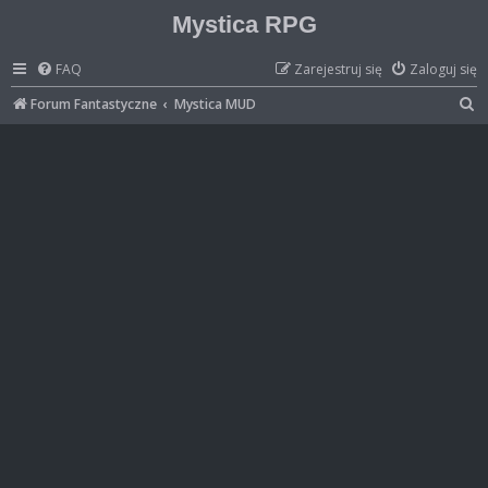
Mystica RPG
FAQ
Zarejestruj się
Zaloguj się
S
Forum Fantastyczne
Mystica MUD
z
u
k
a
j