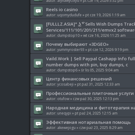
autor:
alyvawycixyd
» pt cze 19, 2026 5:52 pm
Reels io casino
autor:
uqomydudufe
» pt cze 19, 2026 1:19 am
[FULLLZ.ASIA]° ͜ʖ ͡° Sells Wish Dumps Tr
Services/111/101/201/211/emvx2 softwa
autor:
dumpstop10
» wt cze 16, 2026 11:25 am
Почему выбирают «3DGEO»
autor:
yummyroster93
» pt cze 12, 2026 9:19 pm
Vaild.Work | Sell Paypal Cashapp Info f
number dumps with pin, buy dumps, c
autor:
dumpstop6
» śr lis 05, 2025 9:04 am
Центр финансовых решений
autor:
ycosabeji
» pt paź 31, 2025 12:33 am
Профессиональные плиточные услуги 
autor:
otufow
» czw paź 30, 2025 12:13 pm
Народная медицина и фитотерапия н
autor:
uneqypi
» pt paź 24, 2025 12:15 am
Эффективная нотариальная помощь
autor:
akewejogu
» czw paź 23, 2025 8:29 am