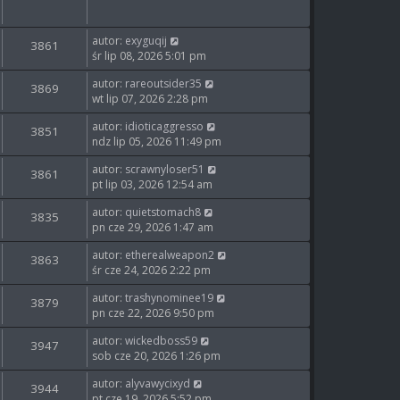
autor:
exyguqij
3861
śr lip 08, 2026 5:01 pm
autor:
rareoutsider35
3869
wt lip 07, 2026 2:28 pm
autor:
idioticaggresso
3851
ndz lip 05, 2026 11:49 pm
autor:
scrawnyloser51
3861
pt lip 03, 2026 12:54 am
autor:
quietstomach8
3835
pn cze 29, 2026 1:47 am
autor:
etherealweapon2
3863
śr cze 24, 2026 2:22 pm
autor:
trashynominee19
3879
pn cze 22, 2026 9:50 pm
autor:
wickedboss59
3947
sob cze 20, 2026 1:26 pm
autor:
alyvawycixyd
3944
pt cze 19, 2026 5:52 pm