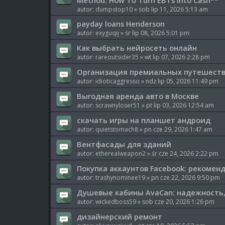
Method: How To Turn EBTs into Cash**
autor:
dumpstop10
» sob lip 11, 2026 5:13 am
payday loans Henderson
autor:
exyguqij
» śr lip 08, 2026 5:01 pm
Как выбрать нейросеть онлайн
autor:
rareoutsider35
» wt lip 07, 2026 2:28 pm
Организация премиальных путешест
autor:
idioticaggresso
» ndz lip 05, 2026 11:49 pm
Выгодная аренда авто в Москве
autor:
scrawnyloser51
» pt lip 03, 2026 12:54 am
скачать игры на планшет андроид
autor:
quietstomach8
» pn cze 29, 2026 1:47 am
Вентфасады для зданий
autor:
etherealweapon2
» śr cze 24, 2026 2:22 pm
Покупка аккаунтов Facebook: рекомен
autor:
trashynominee19
» pn cze 22, 2026 9:50 pm
Душевые кабины AvaCan: надежность,
autor:
wickedboss59
» sob cze 20, 2026 1:26 pm
дизайнерский ремонт