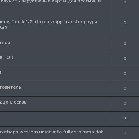
получить зарубежные карты для россиян в
0
Dumps Track 1/2 atm cashapp transfer paypal
0
 WR
тнер
0
 в ТОП
0
я
0
отовитель
0
рдце Москвы
0
10
 cashapp western union info fullz ssn mmn dob
0