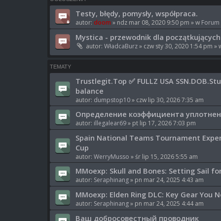
Testy, błędy, pomysły, współpraca.
autor:
doom
» ndz mar 08, 2020 9:50 pm » w
Forum
Mystica - przewodnik dla początkujących
autor:
WładcaBurz
» czw sty 30, 2020 1:54 pm »
TEMATY
Trustlegit.Top ✅ FULLZ USA SSN.DOB.Stu
balance
autor:
dumpstop10
» czw lip 30, 2026 7:35 am
Определение коэффициента уплотнен
autor:
illegalear69
» pt lip 17, 2026 7:03 pm
Spain National Teams Tournament Exper
Cup
autor:
WerryMusso
» śr lip 15, 2026 5:55 am
MMoexp: Skull and Bones: Setting Sail f
autor:
Seraphinang
» pn mar 24, 2025 4:43 am
MMoexp: Elden Ring DLC: Key Gear You N
autor:
Seraphinang
» pn mar 24, 2025 4:44 am
Ваш добросовестный проводник