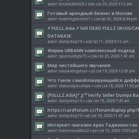
autor:
innatetalent28
» sob cze 20, 2026 3:12 am
Готовый арендный бизнес в Москве
autor:
toweringsermon7
» czw lip 02, 2026 8:44 pm
⚡ FULLL.Asia ⚡ Sell DEAD FULLZ UK/US/
DATABASE
autor:
dumpstop10
» sob lip 11, 2026 5:12 am
Фирма URBANN комплексный подход
autor:
spuriousbyte75
» czw cze 25, 2026 1:41 am
Мир чистейшего звучания
autor:
nauseatingutopi
» pt cze 19, 2026 12:05 pm
Что такое самоблокирующийся дифф
autor:
statuesquecampe
» czw cze 18, 2026 11:50 p
[FULLLZ.ASIA]° ͜ʖ ͡° Verify Seller Dumps
autor:
dumpstop10
» czw cze 18, 2026 7:43 am
https://cardforum.cc/forumdisplay.php?
autor:
dumpstop10
» wt cze 16, 2026 11:47 am
Интернет-магазин Apex Таджикистан
autor:
humorousalibi32
» pn cze 15, 2026 10:55 pm