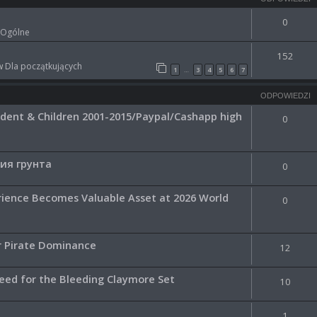
0
 Ogólne
152
 w
Dla początkujących
1
3
4
5
6
7
…
ODPOWIEDZI
dent & Сhildren 2001-2015/Paypal/Cashapp high
0
ия грунта
0
ience Becomes Valuable Asset at 2026 World
0
or Pirate Dominance
12
eed for the Bleeding Claymore Set
10
1