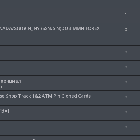
1
CANADA/State NJ,NY (SSN/SIN)DOB MMN FOREX
0
0
0
еренциал
0
m
 Base Shop Track 1&2 ATM Pin Cloned Cards
0
fid=1
0
0