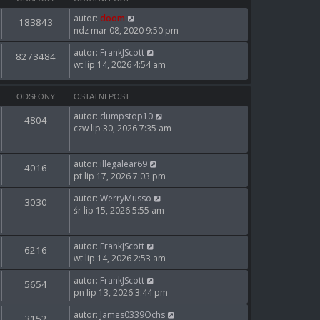
autor:
doom
183843
ndz mar 08, 2020 9:50 pm
autor:
FrankJScott
8273484
wt lip 14, 2026 4:54 am
ODSŁONY
OSTATNI POST
autor:
dumpstop10
4804
czw lip 30, 2026 7:35 am
autor:
illegalear69
4016
pt lip 17, 2026 7:03 pm
autor:
WerryMusso
3030
śr lip 15, 2026 5:55 am
autor:
FrankJScott
6216
wt lip 14, 2026 2:53 am
autor:
FrankJScott
5654
pn lip 13, 2026 3:44 pm
autor:
James0339Ochs
3152