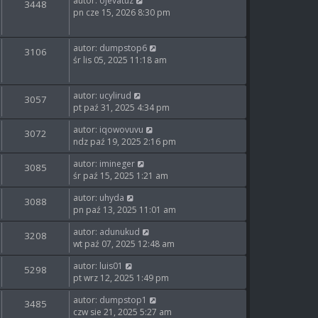
autor:
ojevatuz
3448
pn cze 15, 2026 8:30 pm
autor:
dumpstop6
3106
śr lis 05, 2025 11:18 am
autor:
ucylirud
3057
pt paź 31, 2025 4:34 pm
autor:
iqowovuvu
3072
ndz paź 19, 2025 2:16 pm
autor:
imineger
3085
śr paź 15, 2025 1:21 am
autor:
uhyda
3088
pn paź 13, 2025 11:01 am
autor:
adunukud
3208
wt paź 07, 2025 12:48 am
autor:
luis01
5298
pt wrz 12, 2025 1:49 pm
autor:
dumpstop1
3485
czw sie 21, 2025 5:27 am