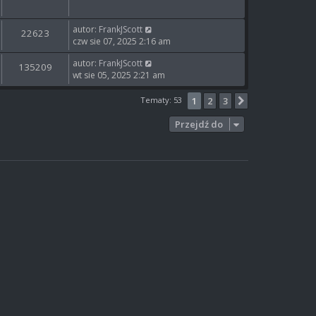
autor:
FrankJScott
22623
czw sie 07, 2025 2:16 am
autor:
FrankJScott
135209
wt sie 05, 2025 2:21 am
Tematy: 53
1
2
3
Następna
Przejdź do