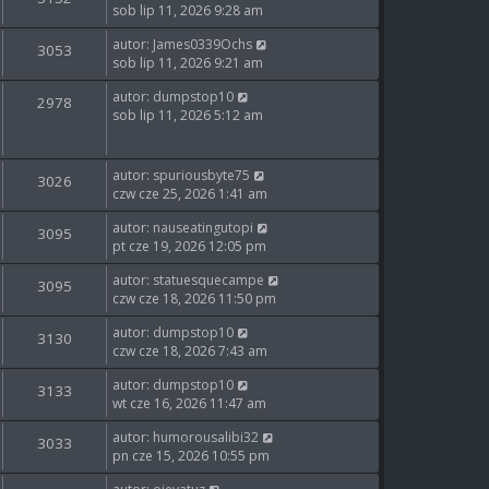
sob lip 11, 2026 9:28 am
autor:
James0339Ochs
3053
sob lip 11, 2026 9:21 am
autor:
dumpstop10
2978
sob lip 11, 2026 5:12 am
autor:
spuriousbyte75
3026
czw cze 25, 2026 1:41 am
autor:
nauseatingutopi
3095
pt cze 19, 2026 12:05 pm
autor:
statuesquecampe
3095
czw cze 18, 2026 11:50 pm
autor:
dumpstop10
3130
czw cze 18, 2026 7:43 am
autor:
dumpstop10
3133
wt cze 16, 2026 11:47 am
autor:
humorousalibi32
3033
pn cze 15, 2026 10:55 pm