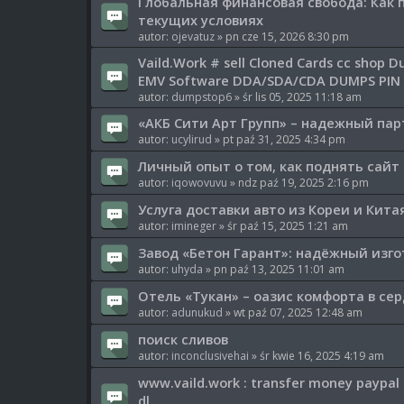
Глобальная финансовая свобода: Как 
текущих условиях
autor:
ojevatuz
» pn cze 15, 2026 8:30 pm
Vaild.Work # sell Cloned Cards cc shop 
EMV Software DDA/SDA/CDA DUMPS PIN
autor:
dumpstop6
» śr lis 05, 2025 11:18 am
«АКБ Сити Арт Групп» – надежный пар
autor:
ucylirud
» pt paź 31, 2025 4:34 pm
Личный опыт о том, как поднять сайт
autor:
iqowovuvu
» ndz paź 19, 2025 2:16 pm
Услуга доставки авто из Кореи и Кита
autor:
imineger
» śr paź 15, 2025 1:21 am
Завод «Бетон Гарант»: надёжный изг
autor:
uhyda
» pn paź 13, 2025 11:01 am
Отель «Тукан» – оазис комфорта в се
autor:
adunukud
» wt paź 07, 2025 12:48 am
поиск сливов
autor:
inconclusivehai
» śr kwie 16, 2025 4:19 am
www.vaild.work : transfer money paypal
dl