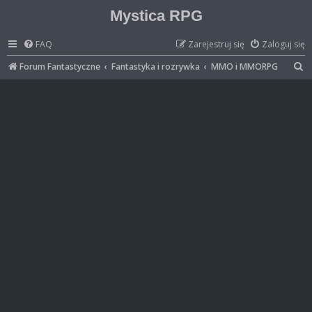
Mystica RPG
FAQ
Zarejestruj się
Zaloguj się
S
Forum Fantastyczne
Fantastyka i rozrywka
MMO i MMORPG
z
u
k
a
j