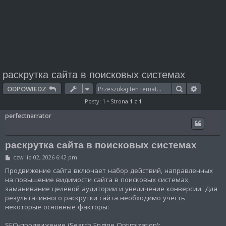
раскрутка сайта в поисковых системах
Szukaj
Wyszuki
ODPOWIEDZ
Posty: 1 • Strona
1
z
1
perfectnarrator
раскрутка сайта в поисковых системах
P
czw lip 02, 2026 6:42 pm
o
s
Продвижение сайта включает набор действий, направленных
t
на повышение видимости сайта в поисковых системах,
заманивание целевой аудитории и увеличение конверсии. Для
результативного раскрутки сайта необходимо учесть
некоторые основные факторы:
SEO-продвижение (Search Engine Optimization):