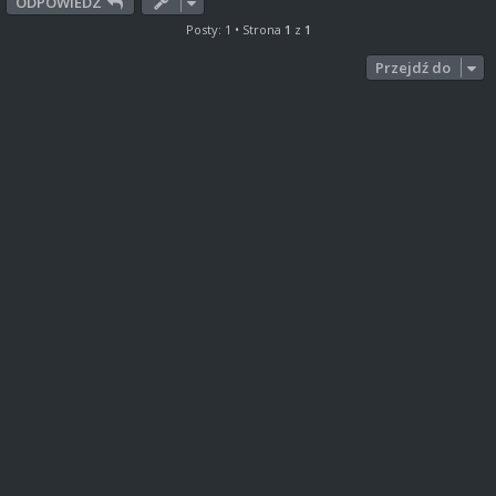
ODPOWIEDZ
Posty: 1 • Strona
1
z
1
Przejdź do