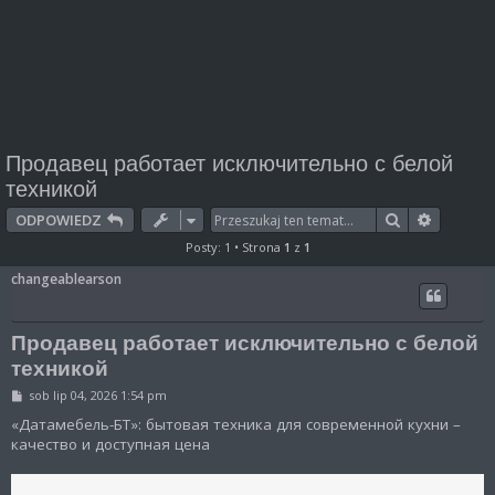
Продавец работает исключительно с белой
техникой
Szukaj
Wyszuki
ODPOWIEDZ
Posty: 1 • Strona
1
z
1
changeablearson
Продавец работает исключительно с белой
техникой
P
sob lip 04, 2026 1:54 pm
o
s
«Датамебель-БТ»: бытовая техника для современной кухни –
t
качество и доступная цена