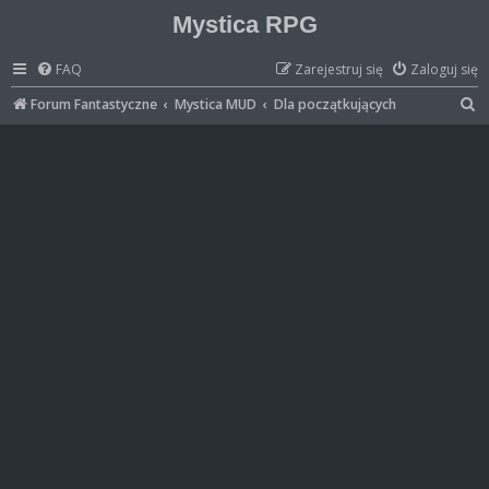
Mystica RPG
FAQ
Zarejestruj się
Zaloguj się
S
Forum Fantastyczne
Mystica MUD
Dla początkujących
z
u
k
a
j